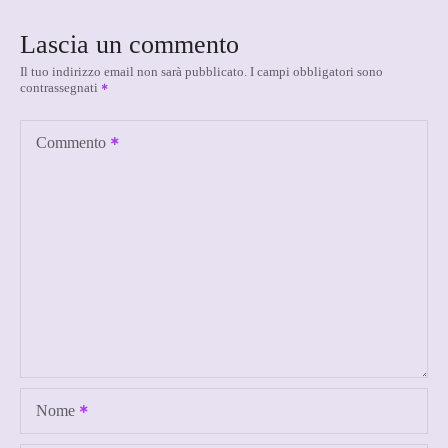
i
Lascia un commento
g
Il tuo indirizzo email non sarà pubblicato.
I campi obbligatori sono
contrassegnati
a
z
Commento
i
o
n
e
a
r
Nome
t