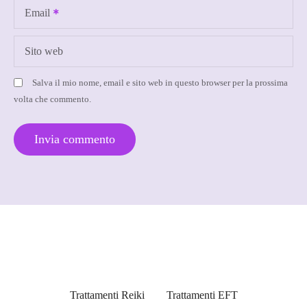
i
Email
c
Sito web
o
Salva il mio nome, email e sito web in questo browser per la prossima
l
volta che commento.
i
Trattamenti Reiki
Trattamenti EFT