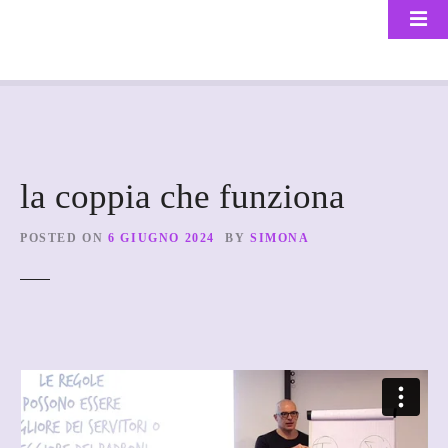
S
k
i
p
t
o
c
o
la coppia che funziona
n
t
POSTED ON
6 GIUGNO 2024
BY
SIMONA
e
n
t