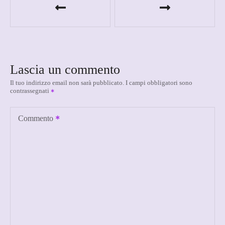
a
v
i
Lascia un commento
g
Il tuo indirizzo email non sarà pubblicato.
I campi obbligatori sono
contrassegnati
a
z
Commento
i
o
n
e
a