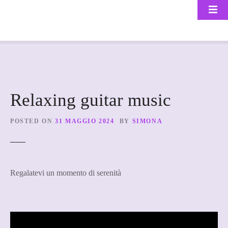
S
k
i
p
t
o
c
o
Relaxing guitar music
n
t
POSTED ON
31 MAGGIO 2024
BY
SIMONA
e
n
t
Regalatevi un momento di serenità