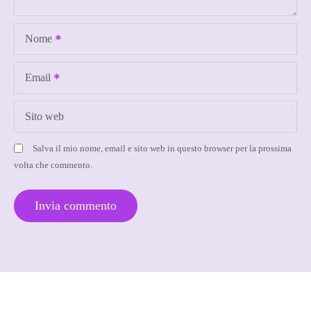
r
Nome
t
i
Email
c
Sito web
o
Salva il mio nome, email e sito web in questo browser per la prossima
l
volta che commento.
i